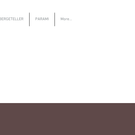
BERGETELLER
PARAMI
More...