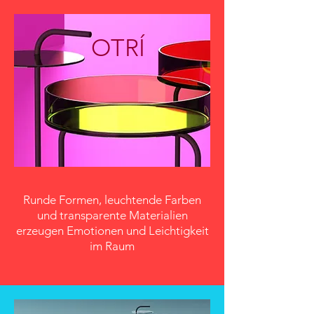
OTRÍ
Runde Formen, leuchtende Farben
und transparente Materialien
erzeugen Emotionen und Leichtigkeit
im Raum